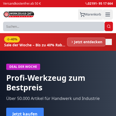
Versandkostenfrei ab 50 €
02191- 95 17 664
Warenkorb
Warenkorb
Warenkorb
-40%
Jetzt entdecken
Sale der Woche – Bis zu 40% Rabatt!
DEAL DER WOCHE
Dein Warenkorb ist leer
Dein Warenkorb ist leer
Profi-Werkzeug zum
Weiter einkaufen →
Weiter einkaufen →
Bestpreis
Über 50.000 Artikel für Handwerk und Industrie
Jetzt kaufen