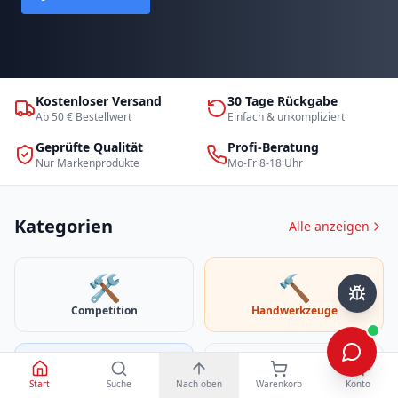
Kostenloser Versand
30 Tage Rückgabe
Ab 50 € Bestellwert
Einfach & unkompliziert
Geprüfte Qualität
Profi-Beratung
Nur Markenprodukte
Mo-Fr 8-18 Uhr
Kategorien
Alle anzeigen
🛠️
🔨
Competition
Handwerkzeuge
🔧
🛠️
Start
Suche
Nach oben
Warenkorb
Konto
KFZ-Spezialwerkzeuge
LKW-Spezialwerkzeuge