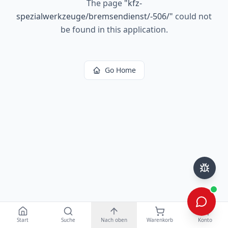
The page
"
kfz-
spezialwerkzeuge/bremsendienst/-506/
"
could not
be found in this application.
Go Home
Start
Suche
Nach oben
Warenkorb
Konto