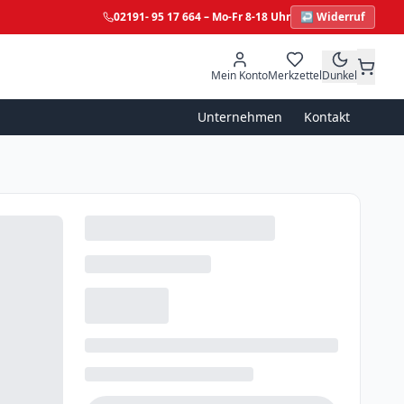
02191- 95 17 664 – Mo-Fr 8-18 Uhr
↩ Widerruf
Mein Konto
Merkzettel
Dunkel
Warenkorb
Unternehmen
Kontakt
Dein Warenkorb ist leer
Weiter einkaufen →