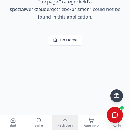
The page
"
kategorie/kfz-
spezialwerkzeuge/getriebe/prismen
"
could not be
found in this application.
Go Home
Start
Suche
Nach oben
Warenkorb
Konto